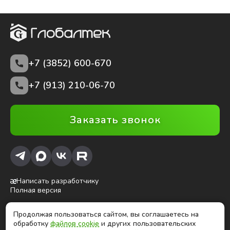
+7 (3852)
600-670
+7 (913) 210-06-70
Заказать звонок
Написать разработчику
Полная версия
Продолжая пользоваться сайтом, вы соглашаетесь на
ⓒ Глобалтек, 2026
обработку
файлов cookie
и других пользовательских
Цены на сайте не являются публичной офертой