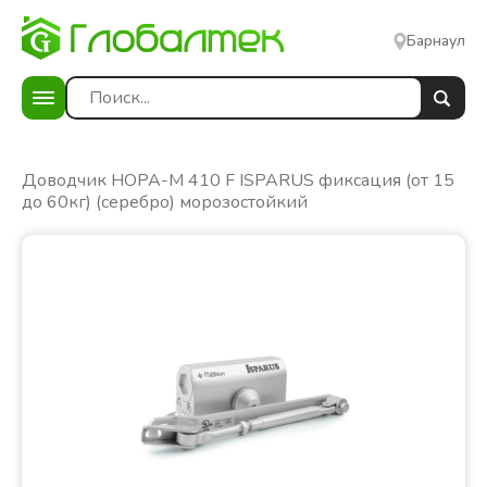
Барнаул
е
Доводчик НОРА-М 410 F ISPARUS фиксация (от 15
до 60кг) (серебро) морозостойкий