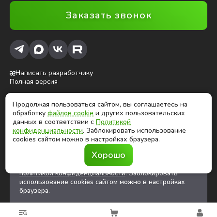
Заказать звонок
Написать разработчику
Полная версия
Продолжая пользоваться сайтом, вы соглашаетесь на
ⓒ Глобалтек, 2026
обработку
файлов cookie
и других пользовательских
Цены на сайте не являются публичной офертой
данных в соответствии с
Политикой
конфиденциальности
. Заблокировать использование
cookies сайтом можно в настройках браузера.
Продолжая использовать сайт, вы соглашаетесь на
Хорошо
обработку
файлов cookies
и других
пользовательских данных в соответствии с
политикой конфиденциальности
. Заблокировать
использование cookies сайтом можно в настройках
браузера.