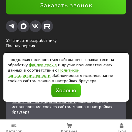
Заказать звонок
Написать разработчику
Полная версия
Продолжая пользоваться сайтом, вы соглашаетесь на
ⓒ Глобалтек, 2026
обработку
файлов cookie
и других пользовательских
Цены на сайте не являются публичной офертой
данных в соответствии с
Политикой
конфиденциальности
. Заблокировать использование
cookies сайтом можно в настройках браузера.
Продолжая использовать сайт, вы соглашаетесь на
Хорошо
обработку
файлов cookies
и других
пользовательских данных в соответствии с
политикой конфиденциальности
. Заблокировать
использование cookies сайтом можно в настройках
браузера.
Каталог
Корзина
Вход