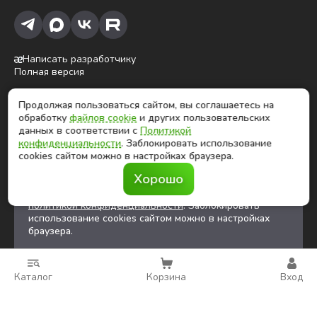
Написать разработчику
Полная версия
Продолжая пользоваться сайтом, вы соглашаетесь на
ⓒ Глобалтек, 2026
обработку
файлов cookie
и других пользовательских
Цены на сайте не являются публичной офертой
данных в соответствии с
Политикой
конфиденциальности
. Заблокировать использование
cookies сайтом можно в настройках браузера.
Продолжая использовать сайт, вы соглашаетесь на
Хорошо
обработку
файлов cookies
и других
пользовательских данных в соответствии с
политикой конфиденциальности
. Заблокировать
использование cookies сайтом можно в настройках
браузера.
Каталог
Корзина
Вход