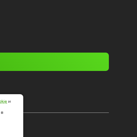
okie
и
 в