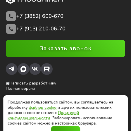
+7 (3852)
600-670
+7 (913) 210-06-70
Заказать звонок
Написать разработчику
Полная версия
Продолжая пользоваться сайтом, вы соглашаетесь на
ⓒ Глобалтек, 2026
обработку
файлов cookie
и других пользовательских
Цены на сайте не являются публичной офертой
данных в соответствии с
Политикой
конфиденциальности
. Заблокировать использование
cookies сайтом можно в настройках браузера.
Продолжая использовать сайт, вы соглашаетесь на