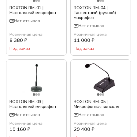
ROXTON RM-01 |
ROXTON RM-04 |
Бренд:
Настольный микрофон
Тангентный (ручной)
микрофон
ROXTON
Нет отзывов
Нет отзывов
Цвет:
Розничная цена
Розничная цена
8 380
₽
11 000
₽
Серый
Под заказ
Под заказ
Черный
Показать варианты
ROXTON RM-03 |
ROXTON RM-05 |
Настольный микрофон
Микрофонная консоль
Нет отзывов
Нет отзывов
Розничная цена
Розничная цена
19 160
₽
29 400
₽