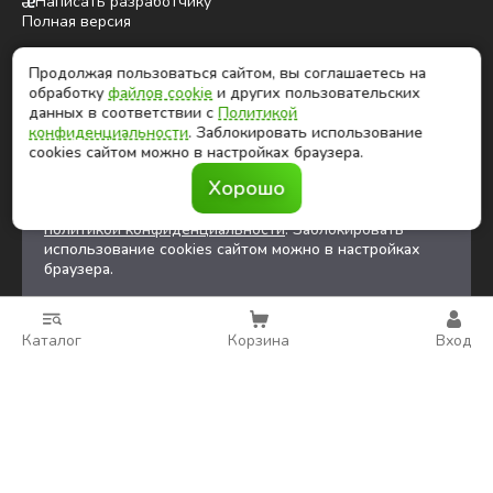
Написать разработчику
Полная версия
Продолжая пользоваться сайтом, вы соглашаетесь на
ⓒ Глобалтек, 2026
обработку
файлов cookie
и других пользовательских
Цены на сайте не являются публичной офертой
данных в соответствии с
Политикой
конфиденциальности
. Заблокировать использование
cookies сайтом можно в настройках браузера.
Продолжая использовать сайт, вы соглашаетесь на
Хорошо
обработку
файлов cookies
и других
пользовательских данных в соответствии с
политикой конфиденциальности
. Заблокировать
использование cookies сайтом можно в настройках
браузера.
Каталог
Корзина
Вход