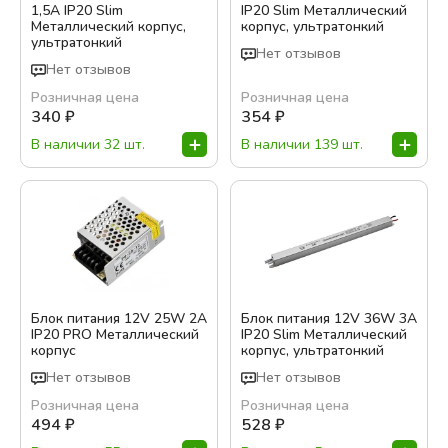
1,5A IP20 Slim
IP20 Slim Металлический
Металлический корпус,
корпус, ультратонкий
Бренд:
ультратонкий
Нет отзывов
Oreol
Нет отзывов
Розничная цена
Розничная цена
Цвет:
340
₽
354
₽
Белый
В наличии 32 шт.
В наличии 139 шт.
Хром
Показать варианты
Блок питания 12V 25W 2A
Блок питания 12V 36W 3A
IP20 PRO Металлический
IP20 Slim Металлический
корпус
корпус, ультратонкий
Нет отзывов
Нет отзывов
Розничная цена
Розничная цена
494
₽
528
₽