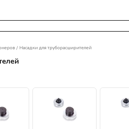
онеров
Насадки для труборасширителей
телей