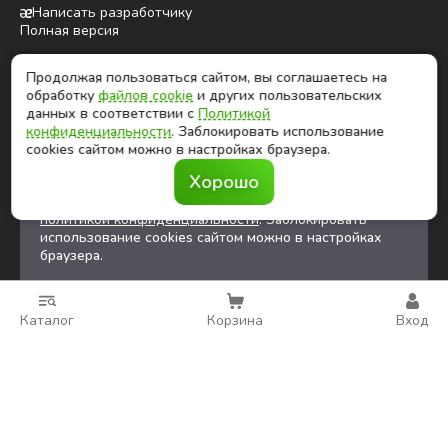
Написать разработчику
Полная версия
Продолжая пользоваться сайтом, вы соглашаетесь на
ⓒ Глобалтек, 2026
обработку
файлов cookie
и других пользовательских
Цены на сайте не являются публичной офертой
данных в соответствии с
Политикой
конфиденциальности
. Заблокировать использование
cookies сайтом можно в настройках браузера.
Продолжая использовать сайт, вы соглашаетесь на
Хорошо
обработку
файлов cookies
и других
пользовательских данных в соответствии с
политикой конфиденциальности
. Заблокировать
использование cookies сайтом можно в настройках
браузера.
Каталог
Корзина
Вход