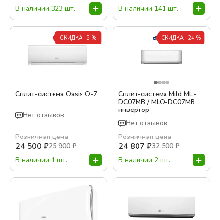
В наличии 323 шт.
В наличии 141 шт.
Шампань
Гарантия, месяц:
СКИДКА -5 %
СКИДКА -24 %
12
36
48
60
Сплит-система Oasis O-7
Сплит-система Mild MLI-
84
DC07MB / MLO-DC07MB
инвертор
Нет отзывов
Обслуживаемая площадь, м²
Нет отзывов
Розничная цена
Розничная цена
24 500
₽
24 807
₽
25 900
₽
32 500
₽
В наличии 1 шт.
В наличии 2 шт.
Тип кондиционера
On-Off
Инверторный