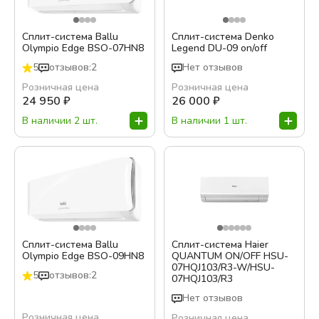
Уровень шума внутреннего блока, дБ
Сплит-система Ballu
Сплит-система Denko
Olympio Edge BSO-07HN8
Legend DU-09 on/off
5
отзывов:2
Нет отзывов
Wi-Fi опция
Розничная цена
Розничная цена
Есть
24 950
₽
26 000
₽
Нет
В наличии 2 шт.
В наличии 1 шт.
Опция
Тихий сон / Ночной режим
Да
Подробная фильтрация
Сплит-система Ballu
Сплит-система Haier
Olympio Edge BSO-09HN8
QUANTUM ON/OFF HSU-
07HQJ103/R3-W/HSU-
Показать варианты
5
отзывов:2
07HQJ103/R3
Нет отзывов
Розничная цена
Розничная цена