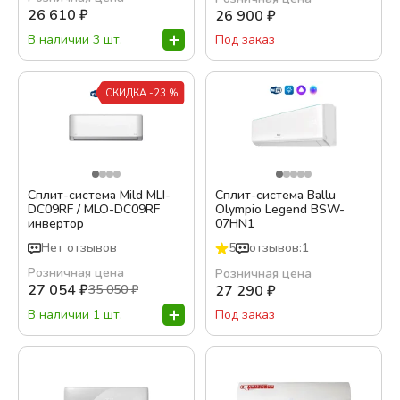
26 610
₽
26 900
₽
В наличии 3 шт.
Под заказ
СКИДКА -23 %
Сплит-система Mild MLI-
Сплит-система Ballu
DC09RF / MLO-DC09RF
Olympio Legend BSW-
инвертор
07HN1
Нет отзывов
5
отзывов:1
Розничная цена
Розничная цена
27 054
₽
35 050
₽
27 290
₽
В наличии 1 шт.
Под заказ