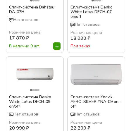
Сплит-система Dahatsu
Сплит-система Denko
Бренд:
DA-07H
White Lotus DECH-07
on/off
Нет отзывов
Ballu
Нет отзывов
Casarte
Розничная цена
Розничная цена
Dahatsu
17 870
₽
18 990
₽
Denko
В наличии 9 шт.
Под заказ
Electrolux
Eurohoff
Haier
IGC
Цвет:
Mild
Белый
Oasis
Сплит-система Denko
Сплит-система Ynovik
Золотой
White Lotus DECH-09
Panasonic
AERO-SILVER YNA-09 on-
Серебро
on/off
off
Ynovik
Серый
Нет отзывов
Нет отзывов
Синий
Розничная цена
Розничная цена
20 990
₽
22 200
₽
Черный