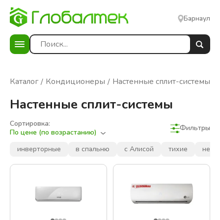
Барнаул
я
Каталог
Кондиционеры
Настенные сплит-системы
Настенные сплит-системы
Сортировка:
Фильтры
По цене (по возрастанию)
Фильтры
Сбросить фильтры
инверторные
в спальню
с Алисой
тихие
недо
В наличии
Цена: