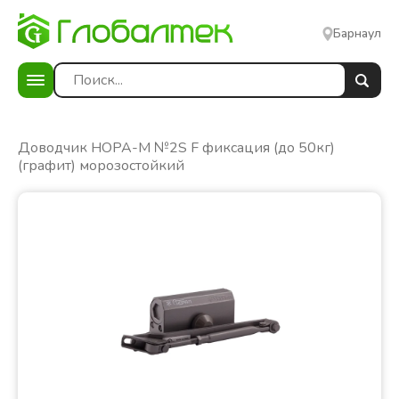
Барнаул
е
Доводчик НОРА-М №2S F фиксация (до 50кг)
(графит) морозостойкий