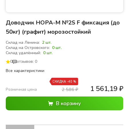
Доводчик НОРА-М №2S F фиксация (до
50кг) (графит) морозостойкий
Склад на Ленина:
2 шт.
Склад на Островского:
0 шт.
Склад удалённый:
0 шт.
0
отзывов: 0
Все характеристики
СКИДКА -40 %
1 561,19
₽
2 586
₽
Розничная цена