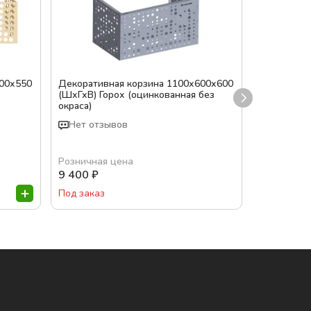
500х550
Декоративная корзина 1100х600х600
Декоратив
(ШхГхВ) Горох (оцинкованная без
(ШхГхВ) Го
окраса)
7024)
Нет отзывов
Нет отз
Розничная цена
Розничная
9 400
₽
10 700
₽
Под заказ
Под заказ