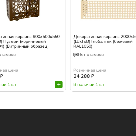
тивная корзина 900х500х550
Декоративная корзина 2000х
) Пузыри (коричневый
(ШхГхВ) Глобалтек (бежевый
4) (Витринный образец)
RAL1050)
отзывов
Нет отзывов
ная цена
Розничная цена
₽
24 288
₽
чии 1 шт.
В наличии 1 шт.