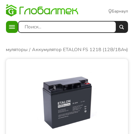
Барнаул
кумуляторы
Аккумулятор ETALON FS 1218 (12В/18Ач)