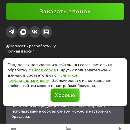
Заказать звонок
Написать разработчику
Полная версия
Продолжая пользоваться сайтом, вы соглашаетесь на
ⓒ Глобалтек, 2026
обработку
файлов cookie
и других пользовательских
Цены на сайте не являются публичной офертой
данных в соответствии с
Политикой
конфиденциальности
. Заблокировать использование
cookies сайтом можно в настройках браузера.
Продолжая использовать сайт, вы соглашаетесь на
Хорошо
обработку
файлов cookies
и других
пользовательских данных в соответствии с
политикой конфиденциальности
. Заблокировать
использование cookies сайтом можно в настройках
браузера.