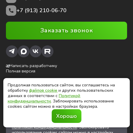
+7 (913) 210-06-70
Заказать звонок
Написать разработчику
Полная версия
Продолжая пользоваться сайтом, вы соглашаетесь на
ⓒ Глобалтек, 2026
обработку
файлов cookie
и других пользовательских
Цены на сайте не являются публичной офертой
данных в соответствии с
Политикой
конфиденциальности
. Заблокировать использование
cookies сайтом можно в настройках браузера.
Продолжая использовать сайт, вы соглашаетесь на
Хорошо
обработку
файлов cookies
и других
пользовательских данных в соответствии с
политикой конфиденциальности
. Заблокировать
использование cookies сайтом можно в настройках