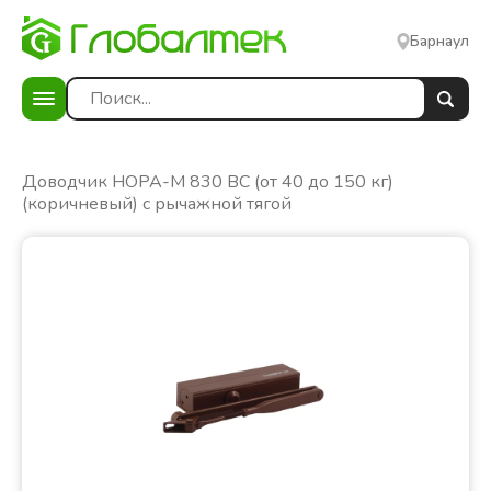
Барнаул
е
Доводчик НОРА-М 830 ВС (от 40 до 150 кг)
(коричневый) с рычажной тягой