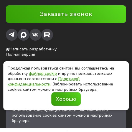
Заказать звонок
Написать разработчику
Полная версия
Продолжая пользоваться сайтом, вы соглашаетесь на
ⓒ Глобалтек, 2026
обработку
файлов cookie
и других пользовательских
Цены на сайте не являются публичной офертой
данных в соответствии с
Политикой
конфиденциальности
. Заблокировать использование
cookies сайтом можно в настройках браузера.
Продолжая использовать сайт, вы соглашаетесь на
Хорошо
обработку
файлов cookies
и других
пользовательских данных в соответствии с
политикой конфиденциальности
. Заблокировать
использование cookies сайтом можно в настройках
браузера.