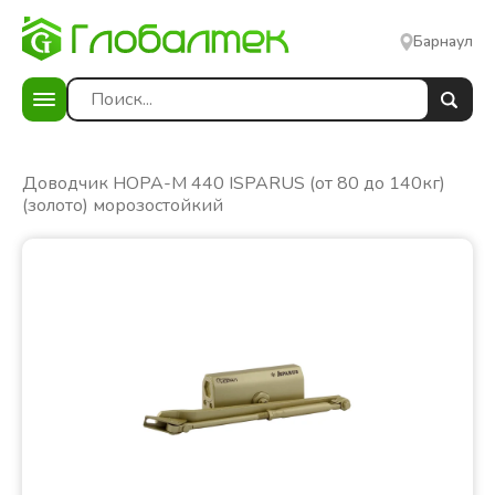
Барнаул
е
Доводчик НОРА-М 440 ISPARUS (от 80 до 140кг)
(золото) морозостойкий