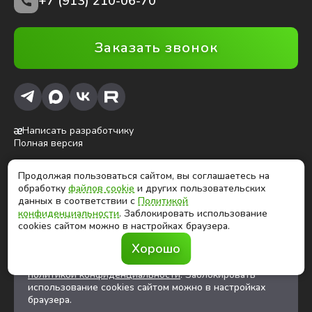
+7 (913) 210-06-70
Заказать звонок
Написать разработчику
Полная версия
Продолжая пользоваться сайтом, вы соглашаетесь на
ⓒ Глобалтек, 2026
обработку
файлов cookie
и других пользовательских
Цены на сайте не являются публичной офертой
данных в соответствии с
Политикой
конфиденциальности
. Заблокировать использование
cookies сайтом можно в настройках браузера.
Продолжая использовать сайт, вы соглашаетесь на
Хорошо
обработку
файлов cookies
и других
пользовательских данных в соответствии с
политикой конфиденциальности
. Заблокировать
использование cookies сайтом можно в настройках
браузера.