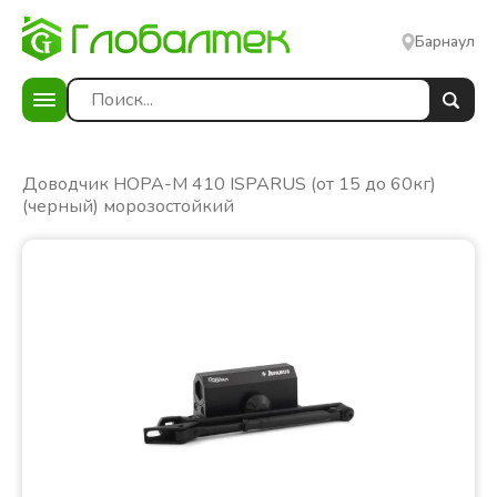
Барнаул
е
Доводчик НОРА-М 410 ISPARUS (от 15 до 60кг)
(черный) морозостойкий