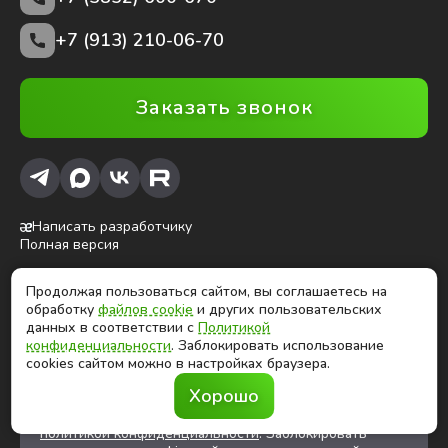
+7 (913) 210-06-70
Заказать звонок
Написать разработчику
Полная версия
Продолжая пользоваться сайтом, вы соглашаетесь на
ⓒ Глобалтек, 2026
обработку
файлов cookie
и других пользовательских
Цены на сайте не являются публичной офертой
данных в соответствии с
Политикой
конфиденциальности
. Заблокировать использование
cookies сайтом можно в настройках браузера.
Продолжая использовать сайт, вы соглашаетесь на
Хорошо
обработку
файлов cookies
и других
пользовательских данных в соответствии с
политикой конфиденциальности
. Заблокировать