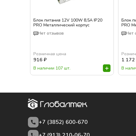
Блок питания 12V 100W 8,5A IP20
Блок п
PRO Металлический корпус
PRO Ме
Нет отзывов
Нет 
Розничная цена
Рознич
916
₽
1 172
В наличии 107 шт.
В нали
+7 (3852)
600-670
+7 (913) 210-06-70