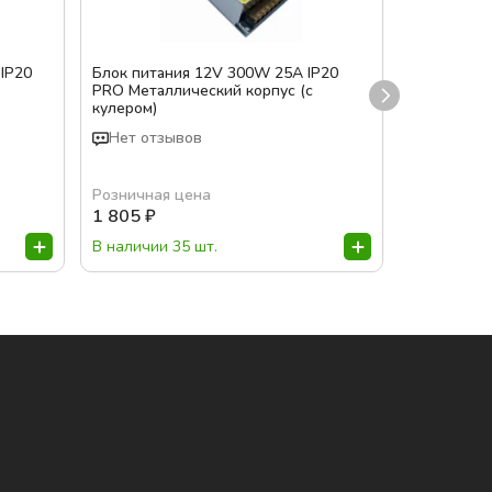
IP20
Блок питания 12V 300W 25A IP20
Блок пита
PRO Металлический корпус (с
PRO Метал
кулером)
кулером)
Нет отзывов
Нет отз
Розничная цена
Розничная
1 805
₽
1 969
₽
В наличии 35 шт.
В наличии 