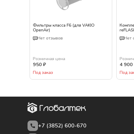
Фильтры класса F6 (для VAKIO
Компле
OpenAir)
reFLA
Нет отзывов
Нет 
Розничная цена
Рознич
950
₽
4 900
Под заказ
Под за
+7 (3852)
600-670