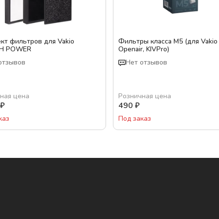
кт фильтров для Vakio
Фильтры класса M5 (для Vakio
SH POWER
Openair, KIVPro)
отзывов
Нет отзывов
ная цена
Розничная цена
₽
490
₽
каз
Под заказ