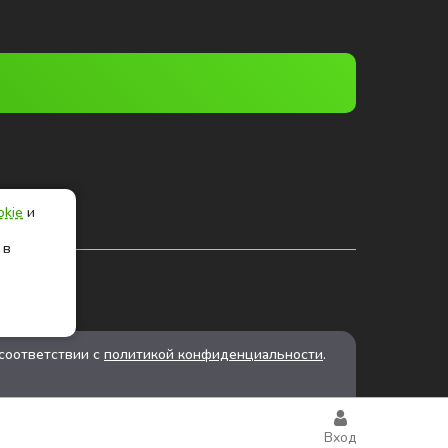
okie
и
 в
соответствии с
политикой конфиденциальности
.
Вход