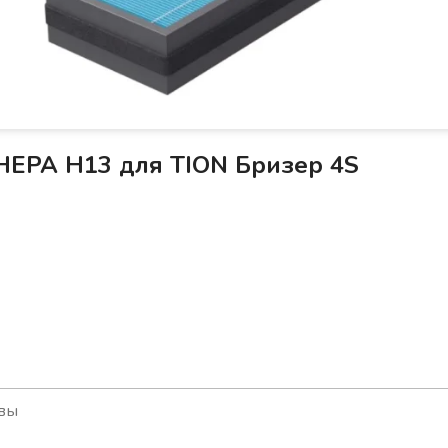
HEPA H13 для TION Бризер 4S
вы