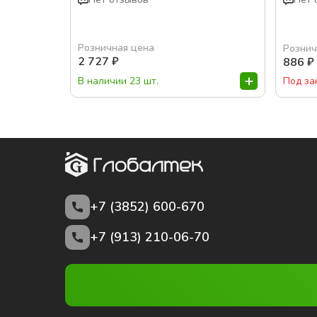
Розничная цена
Рознич
2 727
₽
886
₽
В наличии 23 шт.
Под за
+7 (3852)
600-670
+7 (913) 210-06-70