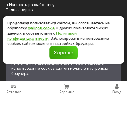
Написать разработчику
Полная версия
Продолжая пользоваться сайтом, вы соглашаетесь на
ⓒ Глобалтек, 2026
обработку
файлов cookie
и других пользовательских
Цены на сайте не являются публичной офертой
данных в соответствии с
Политикой
конфиденциальности
. Заблокировать использование
cookies сайтом можно в настройках браузера.
Продолжая использовать сайт, вы соглашаетесь на
Хорошо
обработку
файлов cookies
и других
пользовательских данных в соответствии с
политикой конфиденциальности
. Заблокировать
использование cookies сайтом можно в настройках
браузера.
Каталог
Корзина
Вход