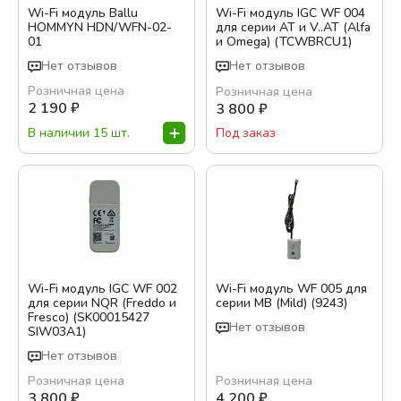
Wi-Fi модуль Ballu
Wi-Fi модуль IGC WF 004
HOMMYN HDN/WFN-02-
для серии AT и V..AT (Alfa
01
и Omega) (TCWBRCU1)
Бренд:
Нет отзывов
Нет отзывов
IGC
Розничная цена
Розничная цена
Mild
2 190
₽
3 800
₽
В наличии 15 шт.
Под заказ
Цвет:
Белый
Показать варианты
Wi-Fi модуль IGC WF 002
Wi-Fi модуль WF 005 для
для серии NQR (Freddo и
серии MB (Mild) (9243)
Fresco) (SK00015427
Нет отзывов
SIW03A1)
Нет отзывов
Розничная цена
Розничная цена
3 800
₽
4 200
₽