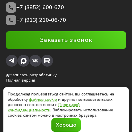
+7 (3852)
600-670
+7 (913) 210-06-70
Заказать звонок
Написать разработчику
Полная версия
Продолжая пользоваться сайтом, вы соглашаетесь на
ⓒ Глобалтек, 2026
обработку
файлов cookie
и других пользовательских
Цены на сайте не являются публичной офертой
данных в соответствии с
Политикой
конфиденциальности
. Заблокировать использование
cookies сайтом можно в настройках браузера.
Продолжая использовать сайт, вы соглашаетесь на
Хорошо
обработку
файлов cookies
и других
пользовательских данных в соответствии с