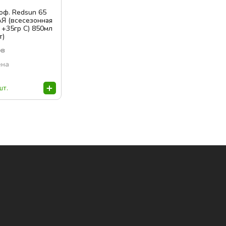
оф. Redsun 65
 (всесезонная
т +35гр С) 850мл
т)
ов
ена
шт.