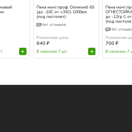
оновый
Пена монт.проф. Donewell 65
Пена монт.пр
мл
(до -10С от +35С) 1000мл
ОГНЕСТОЙКАЯ
(под пистолет)
до -12гр С о
(под пистоле
Нет отзывов
Нет отзыв
Розничная цена
Розничная ц
640
₽
700
₽
т.
В наличии 7 шт.
В наличии 7 