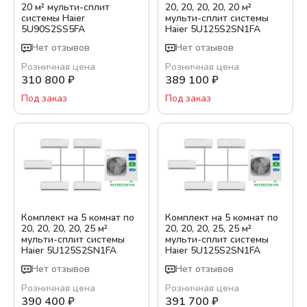
20 м² мульти-сплит
20, 20, 20, 20, 20 м²
системы Haier
мульти-сплит системы
Бренд:
5U90S2SS5FA
Haier 5U125S2SN1FA
Haier
Нет отзывов
Нет отзывов
IGC
Розничная цена
Розничная цена
310 800
₽
389 100
₽
Цвет:
Под заказ
Под заказ
Белый
Гарантия, месяц:
36
Обслуживаемая площадь, м²
Комплект на 5 комнат по
Комплект на 5 комнат по
20, 20, 20, 20, 25 м²
20, 20, 20, 25, 25 м²
мульти-сплит системы
мульти-сплит системы
Haier 5U125S2SN1FA
Haier 5U125S2SN1FA
Тип кондиционера
Нет отзывов
Нет отзывов
Инверторный
Розничная цена
Розничная цена
390 400
₽
391 700
₽