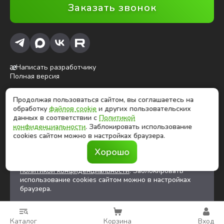
Заказать звонок
Написать разработчику
Полная версия
Продолжая пользоваться сайтом, вы соглашаетесь на
ⓒ Глобалтек, 2026
обработку
файлов cookie
и других пользовательских
Цены на сайте не являются публичной офертой
данных в соответствии с
Политикой
конфиденциальности
. Заблокировать использование
cookies сайтом можно в настройках браузера.
Продолжая использовать сайт, вы соглашаетесь на
Хорошо
обработку
файлов cookies
и других
пользовательских данных в соответствии с
политикой конфиденциальности
. Заблокировать
использование cookies сайтом можно в настройках
браузера.
Каталог
Корзина
Вход