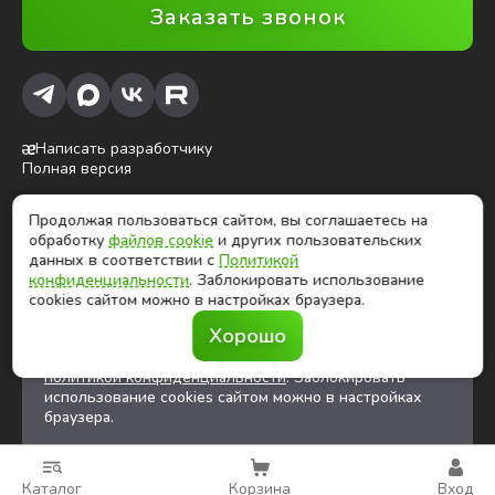
Заказать звонок
Написать разработчику
Полная версия
Продолжая пользоваться сайтом, вы соглашаетесь на
ⓒ Глобалтек, 2026
обработку
файлов cookie
и других пользовательских
Цены на сайте не являются публичной офертой
данных в соответствии с
Политикой
конфиденциальности
. Заблокировать использование
cookies сайтом можно в настройках браузера.
Продолжая использовать сайт, вы соглашаетесь на
Хорошо
обработку
файлов cookies
и других
пользовательских данных в соответствии с
политикой конфиденциальности
. Заблокировать
использование cookies сайтом можно в настройках
браузера.
Каталог
Корзина
Вход