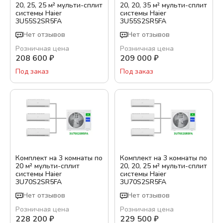
20, 25, 25 м² мульти-сплит
20, 20, 35 м² мульти-сплит
системы Haier
системы Haier
Бренд:
3U55S2SR5FA
3U55S2SR5FA
Haier
Нет отзывов
Нет отзывов
IGC
Розничная цена
Розничная цена
208 600
₽
209 000
₽
Цвет:
Под заказ
Под заказ
Белый
Гарантия, месяц:
36
Обслуживаемая площадь, м²
Комплект на 3 комнаты по
Комплект на 3 комнаты по
20 м² мульти-сплит
20, 20, 25 м² мульти-сплит
системы Haier
системы Haier
3U70S2SR5FA
3U70S2SR5FA
Тип кондиционера
Нет отзывов
Нет отзывов
Инверторный
Розничная цена
Розничная цена
228 200
₽
229 500
₽