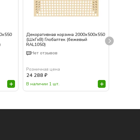
0х550
Декоративная корзина 2000х500х550
Декоратив
(ШхГхВ) Глобалтек (бежевый
(ШхГхВ) Го
)
RAL1050)
окраса)
Нет отзывов
Нет отз
Розничная цена
Розничная
24 288
₽
9 400
₽
В наличии 1 шт.
Под заказ