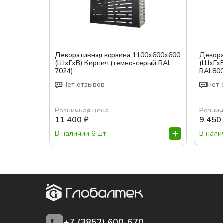
Декоративная корзина 1100х600х600
Декора
(ШхГхВ) Кирпич (темно-серый RAL
(ШхГхВ
7024)
RAL800
Нет отзывов
Нет 
Розничная цена
Рознич
11 400
₽
9 450
В наличии 6 шт.
В нали
+7 (3852)
600-670